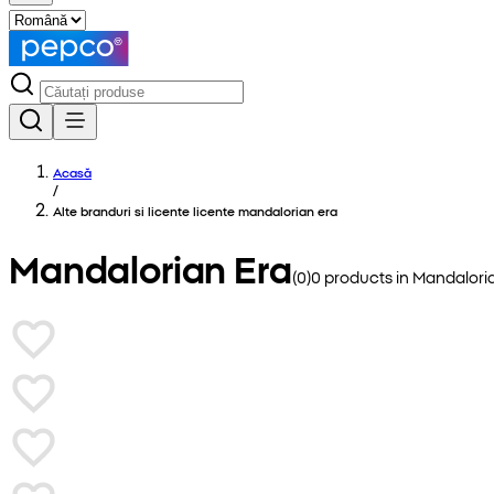
Acasă
/
Alte branduri si licente licente mandalorian era
Mandalorian Era
(
0
)
0
products in
Mandalori