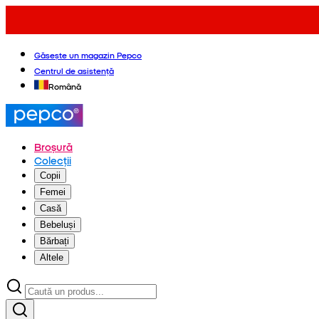
Găsește un magazin Pepco
Centrul de asistență
Română
Broșură
Colecții
Copii
Femei
Casă
Bebeluși
Bărbați
Altele