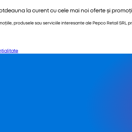
otdeauna la curent cu cele mai noi oferte și promoții
iile, produsele sau serviciile interesante ale Pepco Retail SRL pri
țialitate