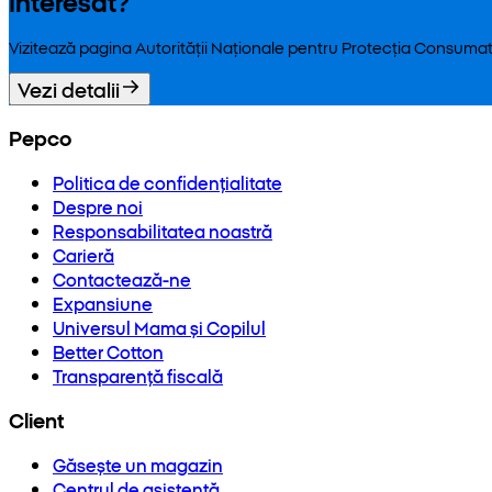
Interesat?
Vizitează pagina Autorității Naționale pentru Protecția Consumat
Vezi detalii
Pepco
Politica de confidențialitate
Despre noi
Responsabilitatea noastră
Carieră
Contactează-ne
Expansiune
Universul Mama și Copilul
Better Cotton
Transparență fiscală
Client
Găsește un magazin
Centrul de asistență