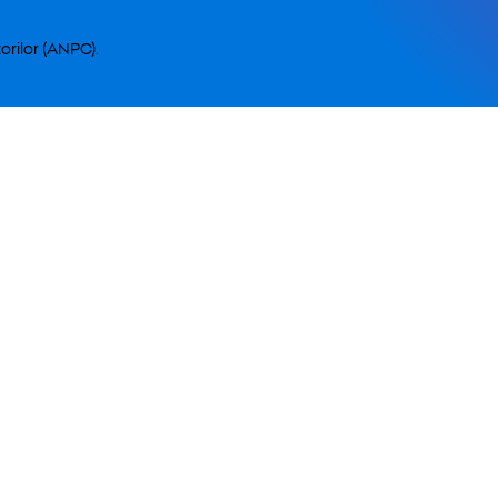
orilor (ANPC).