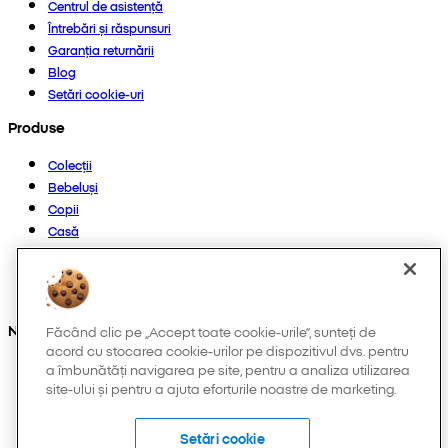
Centrul de asistență
Întrebări și răspunsuri
Garanția returnării
Blog
Setări cookie-uri
Produse
Colecții
Bebeluși
Copii
Casă
Femei
Bărbați
Altele
Ne găsești și pe:
Făcând clic pe „Accept toate cookie-urile”, sunteți de
acord cu stocarea cookie-urilor pe dispozitivul dvs. pentru
a îmbunătăți navigarea pe site, pentru a analiza utilizarea
site-ului și pentru a ajuta eforturile noastre de marketing.
Setări cookie