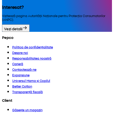
Interesat?
Vizitează pagina Autorității Naționale pentru Protecția Consumatorilor
(ANPC).
Vezi detalii
Pepco
Politica de confidențialitate
Despre noi
Responsabilitatea noastră
Carieră
Contactează-ne
Expansiune
Universul Mama și Copilul
Better Cotton
Transparență fiscală
Client
Găsește un magazin