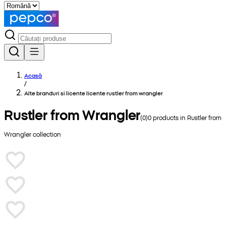
Acasă
/
Alte branduri si licente licente rustler from wrangler
Rustler from Wrangler
(
0
)
0
products in
Rustler from
Wrangler
collection