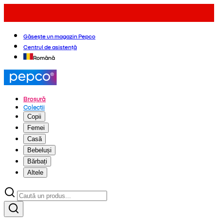
Găsește un magazin Pepco
Centrul de asistență
Română
Broșură
Colecții
Copii
Femei
Casă
Bebeluși
Bărbați
Altele