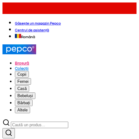
Găsește un magazin Pepco
Centrul de asistență
Română
Broșură
Colecții
Copii
Femei
Casă
Bebeluși
Bărbați
Altele