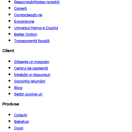
Responsabilitatea noastră
Carieră
Contactează-ne
Expansiune
Universul Mama și Copilul
Better Cotton
Transparență fiscală
Client
Găsește un magazin
Centrul de asistență
Întrebări și răspunsuri
Garanția returnării
Blog
Setări cookie-uri
Produse
Colecții
Bebeluși
Copii