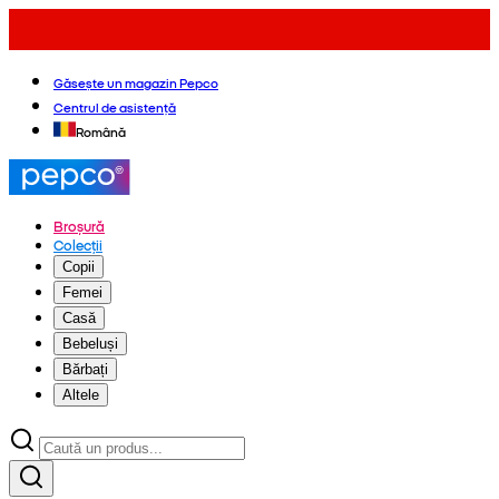
Găsește un magazin Pepco
Centrul de asistență
Română
Broșură
Colecții
Copii
Femei
Casă
Bebeluși
Bărbați
Altele