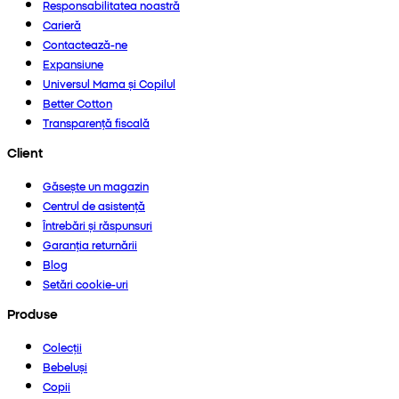
Responsabilitatea noastră
Carieră
Contactează-ne
Expansiune
Universul Mama și Copilul
Better Cotton
Transparență fiscală
Client
Găsește un magazin
Centrul de asistență
Întrebări și răspunsuri
Garanția returnării
Blog
Setări cookie-uri
Produse
Colecții
Bebeluși
Copii