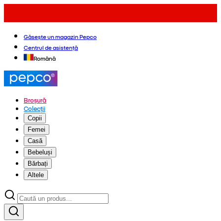
Găsește un magazin Pepco
Centrul de asistență
Română
Broșură
Colecții
Copii
Femei
Casă
Bebeluși
Bărbați
Altele