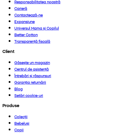
Responsabilitatea noastră
Carieră
Contactează-ne
Expansiune
Universul Mama și Copilul
Better Cotton
Transparență fiscală
Client
Găsește un magazin
Centrul de asistență
Întrebări și răspunsuri
Garanția returnării
Blog
Setări cookie-uri
Produse
Colecții
Bebeluși
Copii