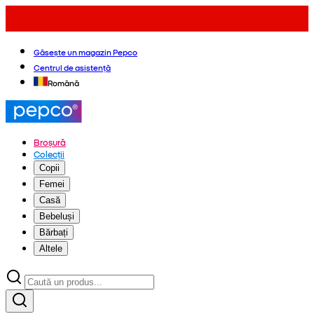
Găsește un magazin Pepco
Centrul de asistență
Română
Broșură
Colecții
Copii
Femei
Casă
Bebeluși
Bărbați
Altele