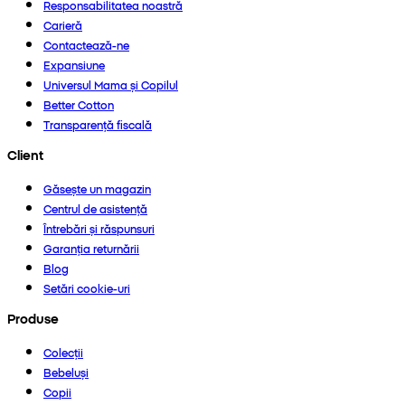
Responsabilitatea noastră
Carieră
Contactează-ne
Expansiune
Universul Mama și Copilul
Better Cotton
Transparență fiscală
Client
Găsește un magazin
Centrul de asistență
Întrebări și răspunsuri
Garanția returnării
Blog
Setări cookie-uri
Produse
Colecții
Bebeluși
Copii