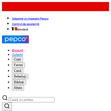
Găsește un magazin Pepco
Centrul de asistență
Română
Broșură
Colecții
Copii
Femei
Casă
Bebeluși
Bărbați
Altele