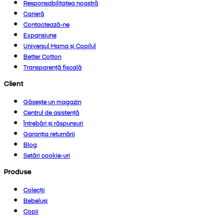
Responsabilitatea noastră
Carieră
Contactează-ne
Expansiune
Universul Mama și Copilul
Better Cotton
Transparență fiscală
Client
Găsește un magazin
Centrul de asistență
Întrebări și răspunsuri
Garanția returnării
Blog
Setări cookie-uri
Produse
Colecții
Bebeluși
Copii