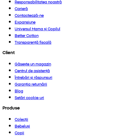
Responsabilitatea noastră
Carieră
Contactează-ne
Expansiune
Universul Mama și Copilul
Better Cotton
Transparență fiscală
Client
Găsește un magazin
Centrul de asistență
Întrebări și răspunsuri
Garanția returnării
Blog
Setări cookie-uri
Produse
Colecții
Bebeluși
Copii