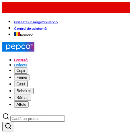
Găsește un magazin Pepco
Centrul de asistență
Română
Broșură
Colecții
Copii
Femei
Casă
Bebeluși
Bărbați
Altele