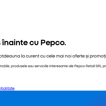
 înainte cu Pepco.
otdeauna la curent cu cele mai noi oferte și promoții
iile, produsele sau serviciile interesante ale Pepco Retail SRL pri
țialitate