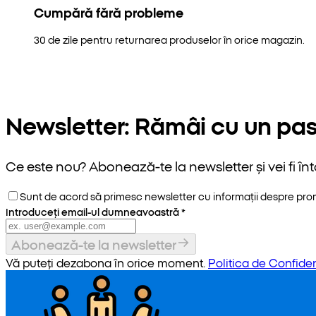
Cumpără fără probleme
30 de zile pentru returnarea produselor în orice magazin.
Newsletter: Rămâi cu un pas
Ce este nou? Abonează-te la newsletter și vei fi înt
Sunt de acord să primesc newsletter cu informații despre promoț
Introduceți email-ul dumneavoastră
*
Abonează-te la newsletter
Vă puteți dezabona în orice moment.
Politica de Confiden