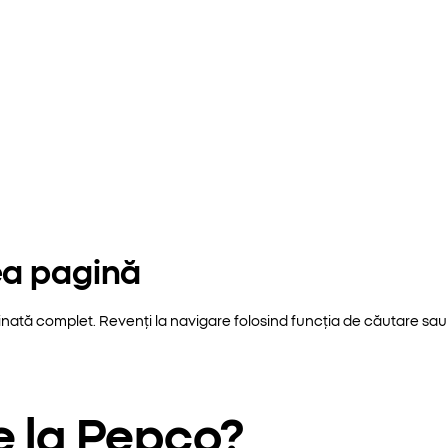
ea pagină
inată complet. Revenți la navigare folosind funcția de căutare sau 
e la Pepco?