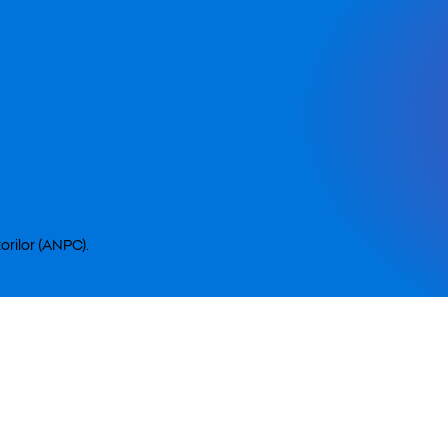
orilor (ANPC).