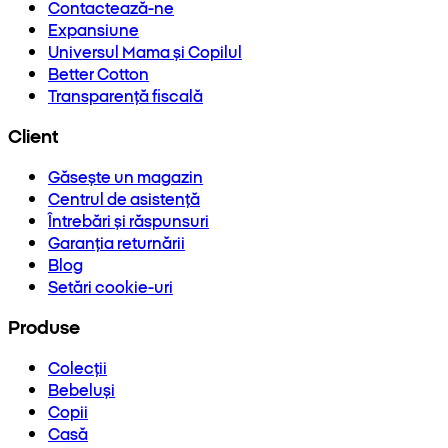
Contactează-ne
Expansiune
Universul Mama și Copilul
Better Cotton
Transparență fiscală
Client
Găsește un magazin
Centrul de asistență
Întrebări și răspunsuri
Garanția returnării
Blog
Setări cookie-uri
Produse
Colecții
Bebeluși
Copii
Casă