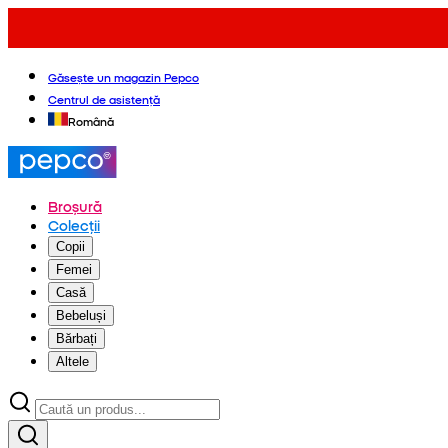
Găsește un magazin Pepco
Centrul de asistență
Română
Broșură
Colecții
Copii
Femei
Casă
Bebeluși
Bărbați
Altele