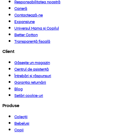
Responsabilitatea noastră
Carieră
Contactează-ne
Expansiune
Universul Mama și Copilul
Better Cotton
Transparență fiscală
Client
Găsește un magazin
Centrul de asistență
Întrebări și răspunsuri
Garanția returnării
Blog
Setări cookie-uri
Produse
Colecții
Bebeluși
Copii