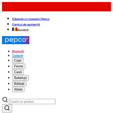
Găsește un magazin Pepco
Centrul de asistență
Română
Broșură
Colecții
Copii
Femei
Casă
Bebeluși
Bărbați
Altele