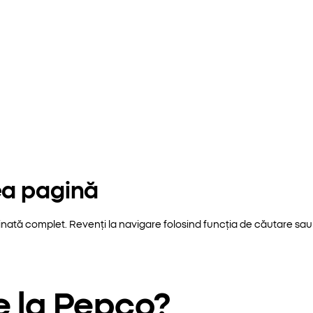
ea pagină
inată complet. Revenți la navigare folosind funcția de căutare sau 
e la Pepco?