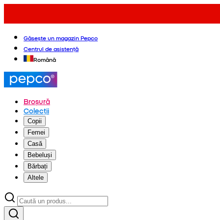
Găsește un magazin Pepco
Centrul de asistență
Română
Broșură
Colecții
Copii
Femei
Casă
Bebeluși
Bărbați
Altele