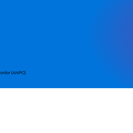
orilor (ANPC).