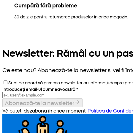
Cumpără fără probleme
30 de zile pentru returnarea produselor în orice magazin.
Newsletter: Rămâi cu un pas
Ce este nou? Abonează-te la newsletter și vei fi înt
Sunt de acord să primesc newsletter cu informații despre promoț
Introduceți email-ul dumneavoastră
*
Abonează-te la newsletter
Vă puteți dezabona în orice moment.
Politica de Confiden