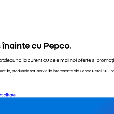
 înainte cu Pepco.
otdeauna la curent cu cele mai noi oferte și promoții
iile, produsele sau serviciile interesante ale Pepco Retail SRL pri
țialitate