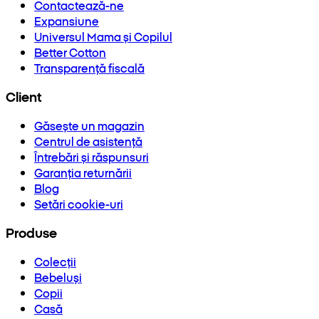
Contactează-ne
Expansiune
Universul Mama și Copilul
Better Cotton
Transparență fiscală
Client
Găsește un magazin
Centrul de asistență
Întrebări și răspunsuri
Garanția returnării
Blog
Setări cookie-uri
Produse
Colecții
Bebeluși
Copii
Casă