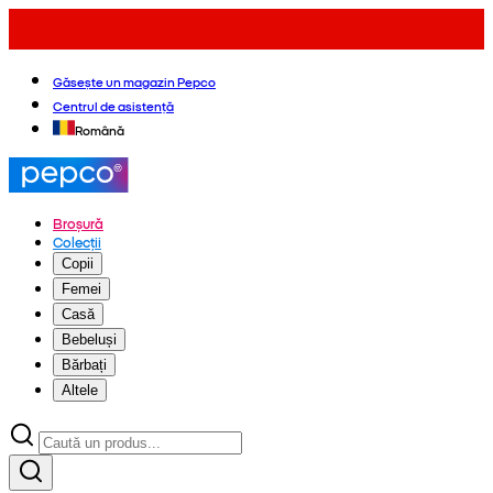
Găsește un magazin Pepco
Centrul de asistență
Română
Broșură
Colecții
Copii
Femei
Casă
Bebeluși
Bărbați
Altele