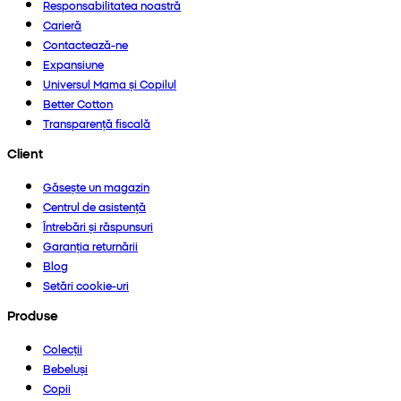
Responsabilitatea noastră
Carieră
Contactează-ne
Expansiune
Universul Mama și Copilul
Better Cotton
Transparență fiscală
Client
Găsește un magazin
Centrul de asistență
Întrebări și răspunsuri
Garanția returnării
Blog
Setări cookie-uri
Produse
Colecții
Bebeluși
Copii