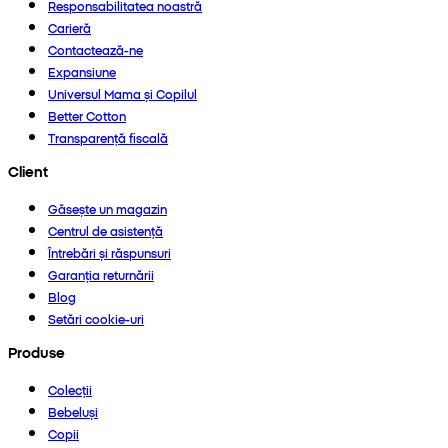
Responsabilitatea noastră
Carieră
Contactează-ne
Expansiune
Universul Mama și Copilul
Better Cotton
Transparență fiscală
Client
Găsește un magazin
Centrul de asistență
Întrebări și răspunsuri
Garanția returnării
Blog
Setări cookie-uri
Produse
Colecții
Bebeluși
Copii