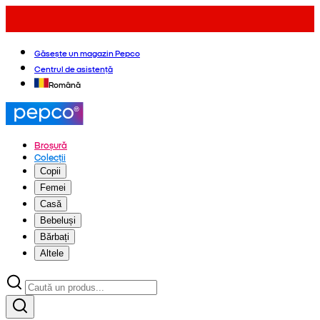
Găsește un magazin Pepco
Centrul de asistență
Română
Broșură
Colecții
Copii
Femei
Casă
Bebeluși
Bărbați
Altele