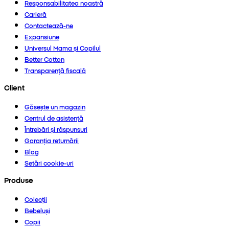
Responsabilitatea noastră
Carieră
Contactează-ne
Expansiune
Universul Mama și Copilul
Better Cotton
Transparență fiscală
Client
Găsește un magazin
Centrul de asistență
Întrebări și răspunsuri
Garanția returnării
Blog
Setări cookie-uri
Produse
Colecții
Bebeluși
Copii