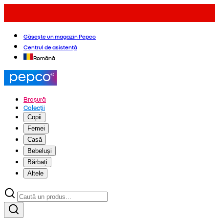
Găsește un magazin Pepco
Centrul de asistență
Română
Broșură
Colecții
Copii
Femei
Casă
Bebeluși
Bărbați
Altele