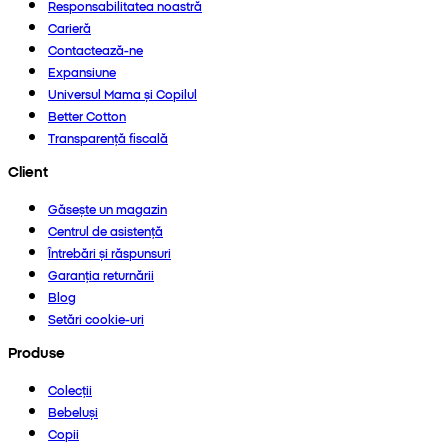
Responsabilitatea noastră
Carieră
Contactează-ne
Expansiune
Universul Mama și Copilul
Better Cotton
Transparență fiscală
Client
Găsește un magazin
Centrul de asistență
Întrebări și răspunsuri
Garanția returnării
Blog
Setări cookie-uri
Produse
Colecții
Bebeluși
Copii