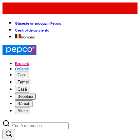
Găsește un magazin Pepco
Centrul de asistență
Română
Broșură
Colecții
Copii
Femei
Casă
Bebeluși
Bărbați
Altele