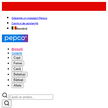
Găsește un magazin Pepco
Centrul de asistență
Română
Broșură
Colecții
Copii
Femei
Casă
Bebeluși
Bărbați
Altele