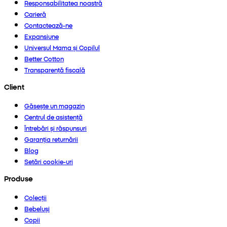
Responsabilitatea noastră
Carieră
Contactează-ne
Expansiune
Universul Mama și Copilul
Better Cotton
Transparență fiscală
Client
Găsește un magazin
Centrul de asistență
Întrebări și răspunsuri
Garanția returnării
Blog
Setări cookie-uri
Produse
Colecții
Bebeluși
Copii