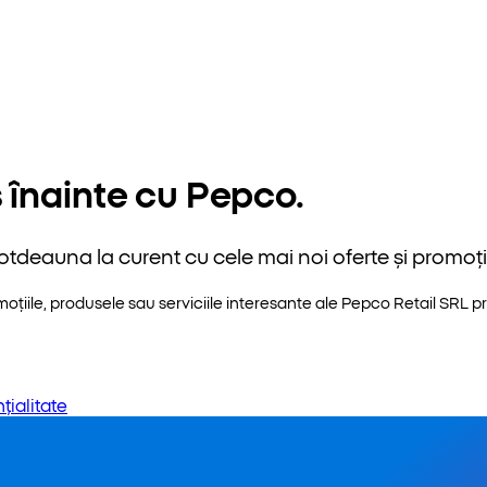
 înainte cu Pepco.
otdeauna la curent cu cele mai noi oferte și promoții
iile, produsele sau serviciile interesante ale Pepco Retail SRL pri
țialitate