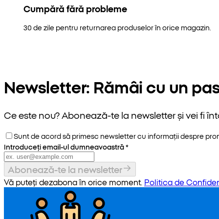
Cumpără fără probleme
30 de zile pentru returnarea produselor în orice magazin.
Newsletter: Rămâi cu un pas
Ce este nou? Abonează-te la newsletter și vei fi înt
Sunt de acord să primesc newsletter cu informații despre promoț
Introduceți email-ul dumneavoastră
*
Abonează-te la newsletter
Vă puteți dezabona în orice moment.
Politica de Confiden