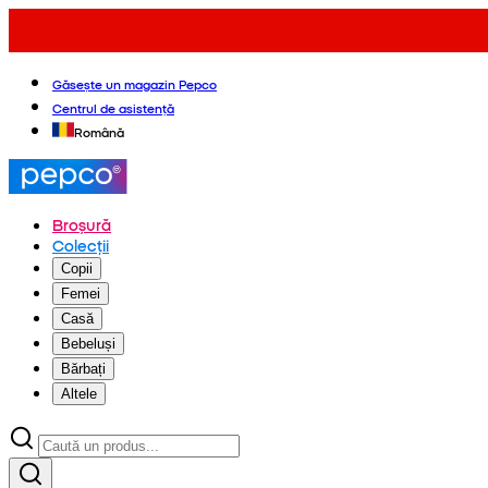
Găsește un magazin Pepco
Centrul de asistență
Română
Broșură
Colecții
Copii
Femei
Casă
Bebeluși
Bărbați
Altele