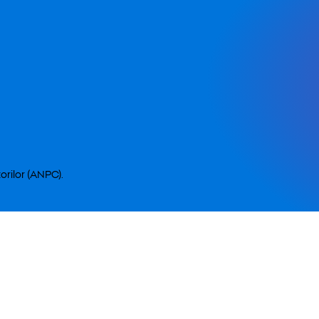
orilor (ANPC).