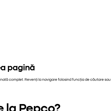
ea pagină
inată complet. Revenți la navigare folosind funcția de căutare sau 
e la Pepco?