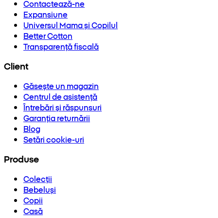
Contactează-ne
Expansiune
Universul Mama și Copilul
Better Cotton
Transparență fiscală
Client
Găsește un magazin
Centrul de asistență
Întrebări și răspunsuri
Garanția returnării
Blog
Setări cookie-uri
Produse
Colecții
Bebeluși
Copii
Casă