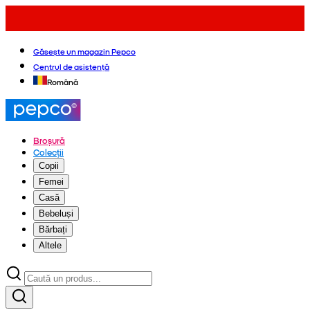
Găsește un magazin Pepco
Centrul de asistență
Română
Broșură
Colecții
Copii
Femei
Casă
Bebeluși
Bărbați
Altele