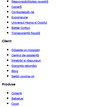
Responsabilitatea noastră
Carieră
Contactează-ne
Expansiune
Universul Mama și Copilul
Better Cotton
Transparență fiscală
Client
Găsește un magazin
Centrul de asistență
Întrebări și răspunsuri
Garanția returnării
Blog
Setări cookie-uri
Produse
Colecții
Bebeluși
Copii