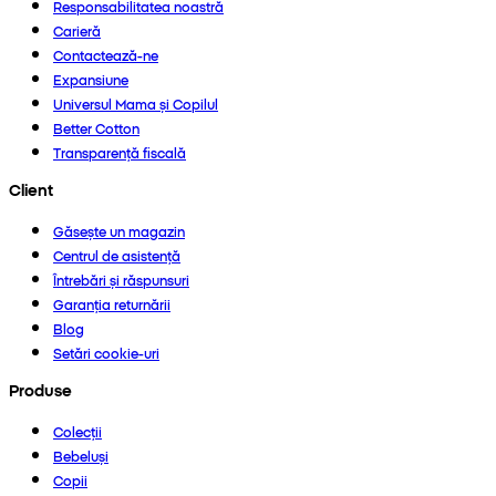
Responsabilitatea noastră
Carieră
Contactează-ne
Expansiune
Universul Mama și Copilul
Better Cotton
Transparență fiscală
Client
Găsește un magazin
Centrul de asistență
Întrebări și răspunsuri
Garanția returnării
Blog
Setări cookie-uri
Produse
Colecții
Bebeluși
Copii