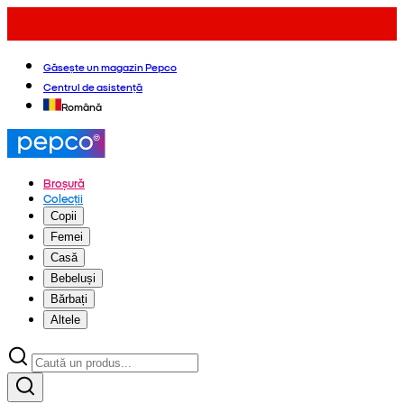
Găsește un magazin Pepco
Centrul de asistență
Română
Broșură
Colecții
Copii
Femei
Casă
Bebeluși
Bărbați
Altele