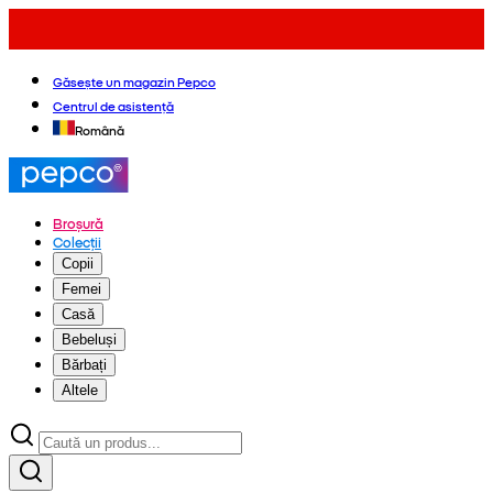
Găsește un magazin Pepco
Centrul de asistență
Română
Broșură
Colecții
Copii
Femei
Casă
Bebeluși
Bărbați
Altele