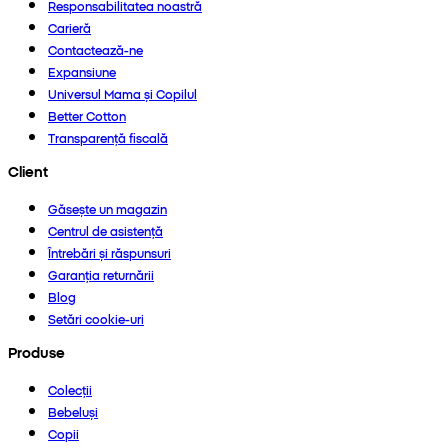
Responsabilitatea noastră
Carieră
Contactează-ne
Expansiune
Universul Mama și Copilul
Better Cotton
Transparență fiscală
Client
Găsește un magazin
Centrul de asistență
Întrebări și răspunsuri
Garanția returnării
Blog
Setări cookie-uri
Produse
Colecții
Bebeluși
Copii