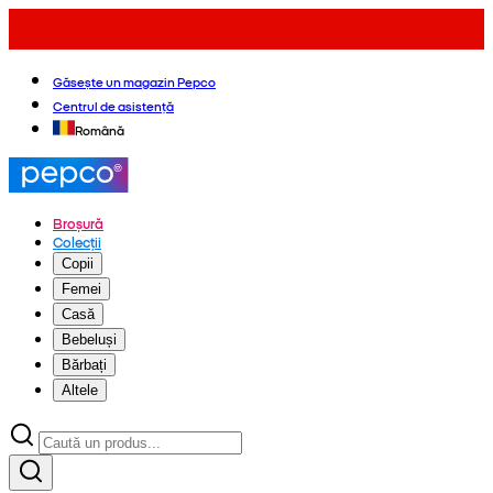
Găsește un magazin Pepco
Centrul de asistență
Română
Broșură
Colecții
Copii
Femei
Casă
Bebeluși
Bărbați
Altele