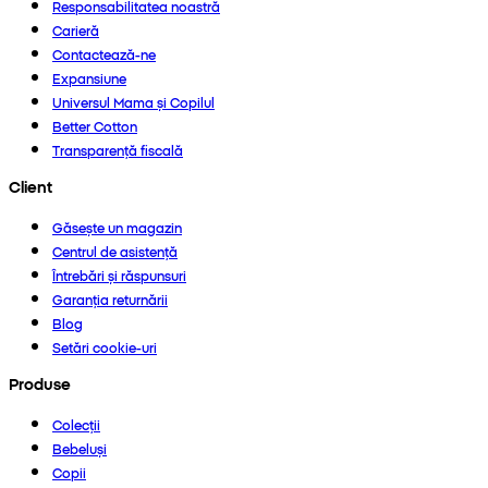
Responsabilitatea noastră
Carieră
Contactează-ne
Expansiune
Universul Mama și Copilul
Better Cotton
Transparență fiscală
Client
Găsește un magazin
Centrul de asistență
Întrebări și răspunsuri
Garanția returnării
Blog
Setări cookie-uri
Produse
Colecții
Bebeluși
Copii