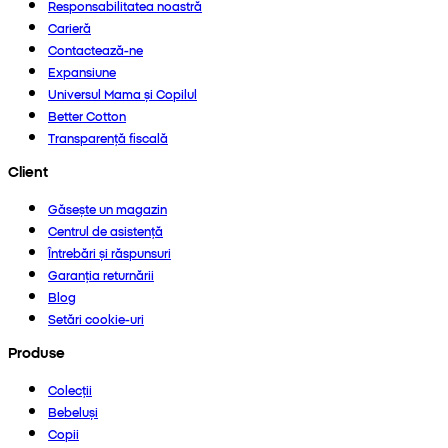
Responsabilitatea noastră
Carieră
Contactează-ne
Expansiune
Universul Mama și Copilul
Better Cotton
Transparență fiscală
Client
Găsește un magazin
Centrul de asistență
Întrebări și răspunsuri
Garanția returnării
Blog
Setări cookie-uri
Produse
Colecții
Bebeluși
Copii