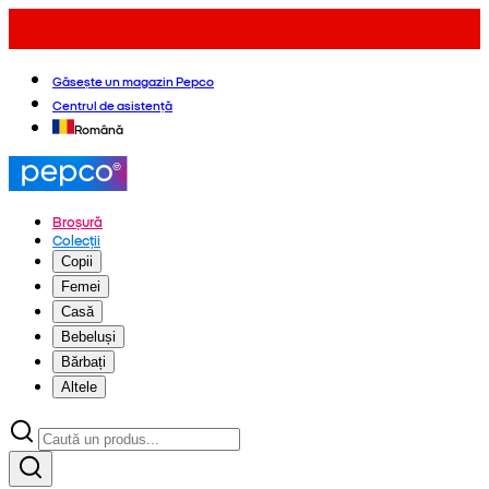
Găsește un magazin Pepco
Centrul de asistență
Română
Broșură
Colecții
Copii
Femei
Casă
Bebeluși
Bărbați
Altele