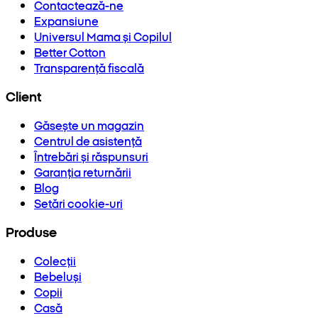
Contactează-ne
Expansiune
Universul Mama și Copilul
Better Cotton
Transparență fiscală
Client
Găsește un magazin
Centrul de asistență
Întrebări și răspunsuri
Garanția returnării
Blog
Setări cookie-uri
Produse
Colecții
Bebeluși
Copii
Casă