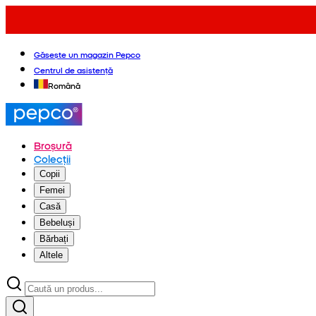
Găsește un magazin Pepco
Centrul de asistență
Română
Broșură
Colecții
Copii
Femei
Casă
Bebeluși
Bărbați
Altele