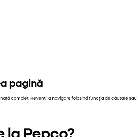
ea pagină
inată complet. Revenți la navigare folosind funcția de căutare sau 
e la Pepco?