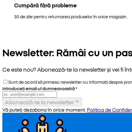
Cumpără fără probleme
30 de zile pentru returnarea produselor în orice magazin.
Newsletter: Rămâi cu un pas
Ce este nou? Abonează-te la newsletter și vei fi înt
Sunt de acord să primesc newsletter cu informații despre promoț
Introduceți email-ul dumneavoastră
*
Abonează-te la newsletter
Vă puteți dezabona în orice moment.
Politica de Confiden