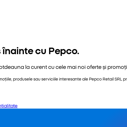
 înainte cu Pepco.
otdeauna la curent cu cele mai noi oferte și promoții
iile, produsele sau serviciile interesante ale Pepco Retail SRL pri
țialitate