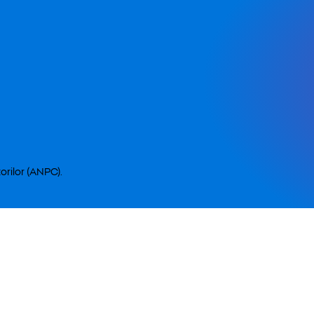
orilor (ANPC).