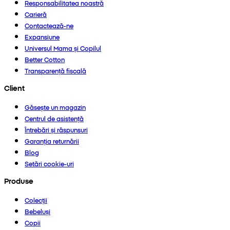
Responsabilitatea noastră
Carieră
Contactează-ne
Expansiune
Universul Mama și Copilul
Better Cotton
Transparență fiscală
Client
Găsește un magazin
Centrul de asistență
Întrebări și răspunsuri
Garanția returnării
Blog
Setări cookie-uri
Produse
Colecții
Bebeluși
Copii