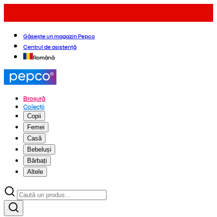
Găsește un magazin Pepco
Centrul de asistență
Română
Broșură
Colecții
Copii
Femei
Casă
Bebeluși
Bărbați
Altele