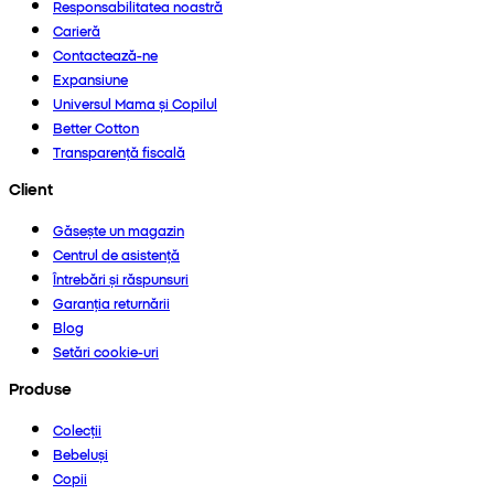
Responsabilitatea noastră
Carieră
Contactează-ne
Expansiune
Universul Mama și Copilul
Better Cotton
Transparență fiscală
Client
Găsește un magazin
Centrul de asistență
Întrebări și răspunsuri
Garanția returnării
Blog
Setări cookie-uri
Produse
Colecții
Bebeluși
Copii