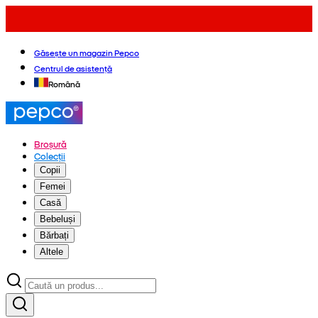
Găsește un magazin Pepco
Centrul de asistență
Română
Broșură
Colecții
Copii
Femei
Casă
Bebeluși
Bărbați
Altele