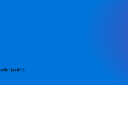
orilor (ANPC).