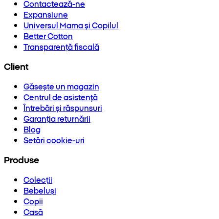
Contactează-ne
Expansiune
Universul Mama și Copilul
Better Cotton
Transparență fiscală
Client
Găsește un magazin
Centrul de asistență
Întrebări și răspunsuri
Garanția returnării
Blog
Setări cookie-uri
Produse
Colecții
Bebeluși
Copii
Casă