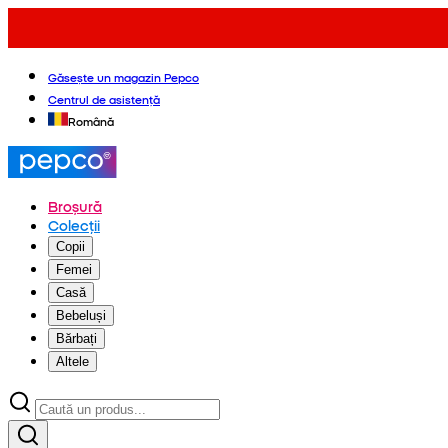
Găsește un magazin Pepco
Centrul de asistență
Română
Broșură
Colecții
Copii
Femei
Casă
Bebeluși
Bărbați
Altele