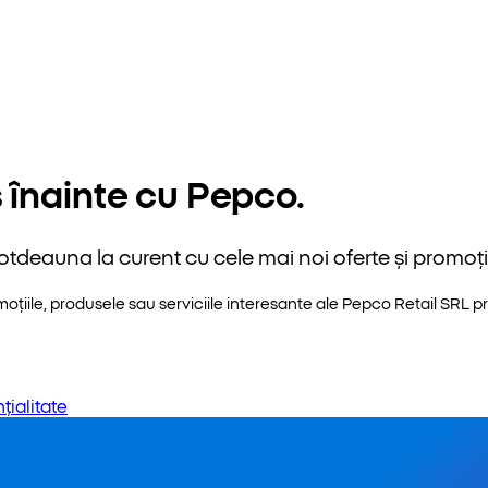
 înainte cu Pepco.
otdeauna la curent cu cele mai noi oferte și promoții
iile, produsele sau serviciile interesante ale Pepco Retail SRL pri
țialitate