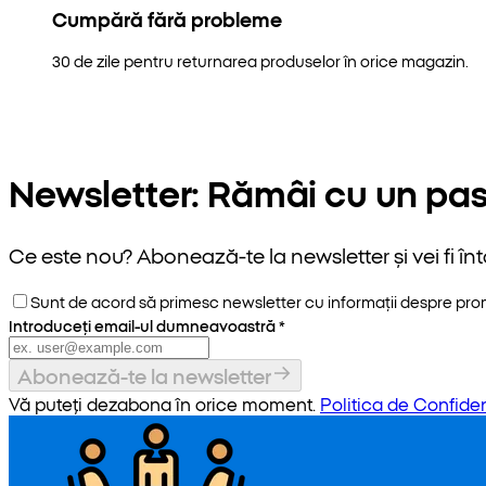
Cumpără fără probleme
30 de zile pentru returnarea produselor în orice magazin.
Newsletter: Rămâi cu un pas
Ce este nou? Abonează-te la newsletter și vei fi înt
Sunt de acord să primesc newsletter cu informații despre promoț
Introduceți email-ul dumneavoastră
*
Abonează-te la newsletter
Vă puteți dezabona în orice moment.
Politica de Confiden