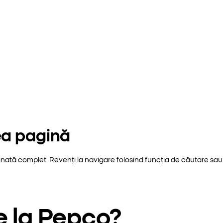
ea pagină
inată complet. Revenți la navigare folosind funcția de căutare sau 
e la Pepco?