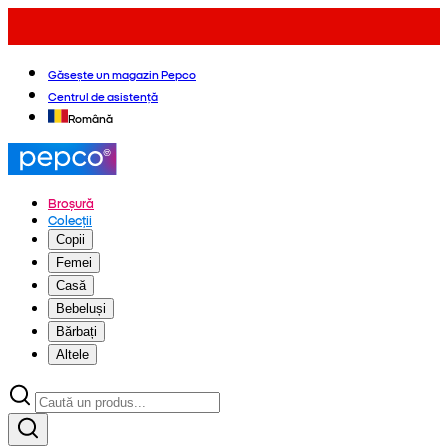
Găsește un magazin Pepco
Centrul de asistență
Română
Broșură
Colecții
Copii
Femei
Casă
Bebeluși
Bărbați
Altele