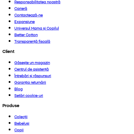
Responsabilitatea noastră
Carieră
Contactează-ne
Expansiune
Universul Mama și Copilul
Better Cotton
Transparență fiscală
Client
Găsește un magazin
Centrul de asistență
Întrebări și răspunsuri
Garanția returnării
Blog
Setări cookie-uri
Produse
Colecții
Bebeluși
Copii