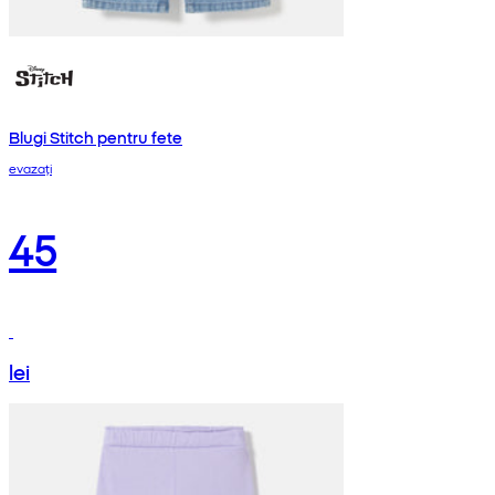
Blugi Stitch pentru fete
evazați
45
lei