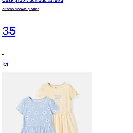
Colanți 100% bumbac set de 3
diverse modele și culori
35
lei