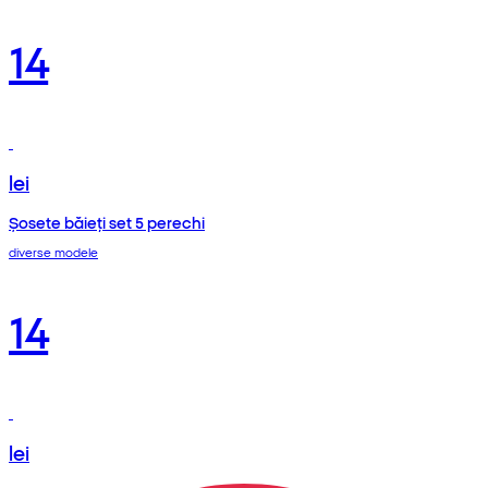
14
lei
Șosete băieți set 5 perechi
diverse modele
14
lei