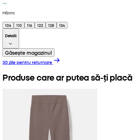
Mărimi
104
110
116
122
128
134
Detalii
Găsește magazinul
30 zile pentru returnare
Produse care ar putea să-ți placă