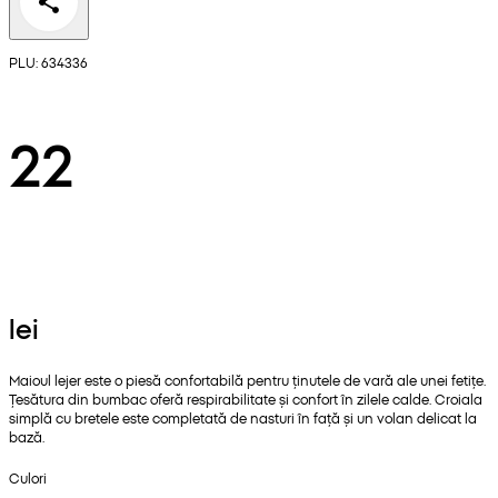
PLU: 634336
22
lei
Maioul lejer este o piesă confortabilă pentru ținutele de vară ale unei fetițe.
Țesătura din bumbac oferă respirabilitate și confort în zilele calde. Croiala
simplă cu bretele este completată de nasturi în față și un volan delicat la
bază.
Culori