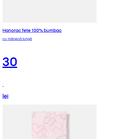
Hanorac fete 100% bumbac
cu mânecă lungă
30
lei