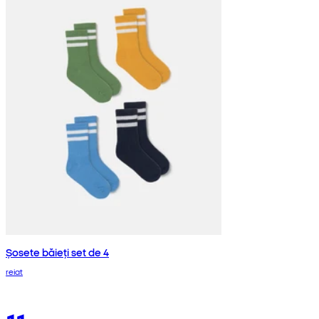
Șosete băieți set de 4
reiat