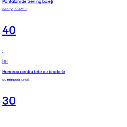
Pantaloni de trening băieți
inserție, cusături
40
lei
Hanorac pentru fete cu broderie
cu mânecă lungă
30