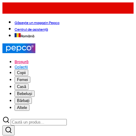
Găsește un magazin Pepco
Centrul de asistență
Română
Broșură
Colecții
Copii
Femei
Casă
Bebeluși
Bărbați
Altele