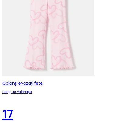
Colanți evazați fete
reiați, cu volănașe
17