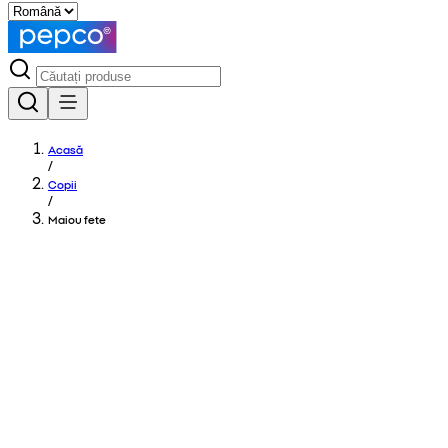
Acasă
/
Copii
/
Maiou fete