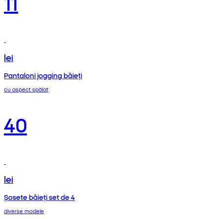
11
lei
Pantaloni jogging băieți
cu aspect spălat
40
lei
Șosete băieți set de 4
diverse modele