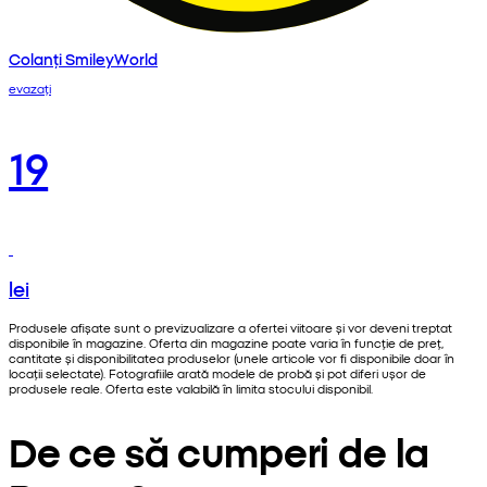
Colanți SmileyWorld
evazați
19
lei
Produsele afișate sunt o previzualizare a ofertei viitoare și vor deveni treptat
disponibile în magazine. Oferta din magazine poate varia în funcție de preț,
cantitate și disponibilitatea produselor (unele articole vor fi disponibile doar în
locații selectate). Fotografiile arată modele de probă și pot diferi ușor de
produsele reale. Oferta este valabilă în limita stocului disponibil.
De ce să cumperi de la