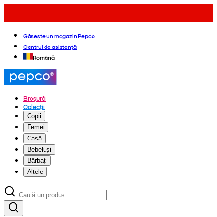
Găsește un magazin Pepco
Centrul de asistență
Română
Broșură
Colecții
Copii
Femei
Casă
Bebeluși
Bărbați
Altele