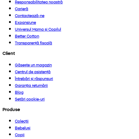
Responsabilitatea noastră
Carieră
Contactează-ne
Expansiune
Universul Mama și Copilul
Better Cotton
Transparență fiscală
Client
Găsește un magazin
Centrul de asistență
Întrebări și răspunsuri
Garanția returnării
Blog
Setări cookie-uri
Produse
Colecții
Bebeluși
Copii