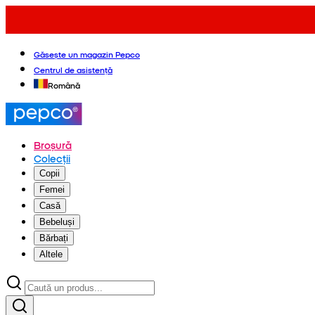
Găsește un magazin Pepco
Centrul de asistență
Română
Broșură
Colecții
Copii
Femei
Casă
Bebeluși
Bărbați
Altele