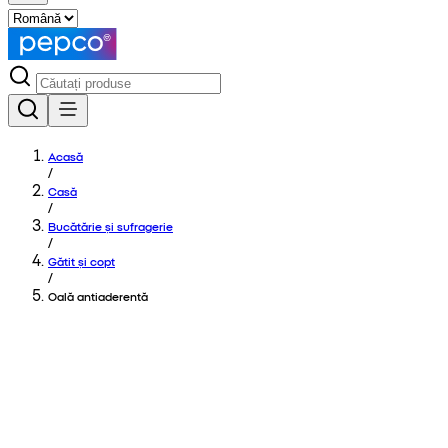
Acasă
/
Casă
/
Bucătărie și sufragerie
/
Gătit și copt
/
Oală antiaderentă