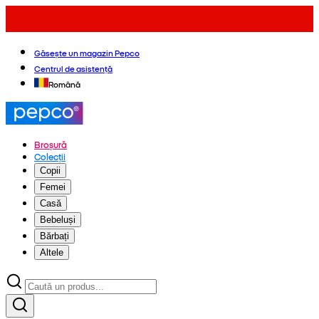
Găsește un magazin Pepco
Centrul de asistență
Română
Broșură
Colecții
Copii
Femei
Casă
Bebeluși
Bărbați
Altele