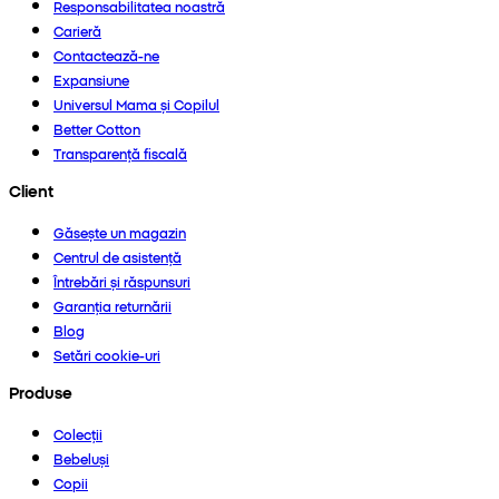
Responsabilitatea noastră
Carieră
Contactează-ne
Expansiune
Universul Mama și Copilul
Better Cotton
Transparență fiscală
Client
Găsește un magazin
Centrul de asistență
Întrebări și răspunsuri
Garanția returnării
Blog
Setări cookie-uri
Produse
Colecții
Bebeluși
Copii