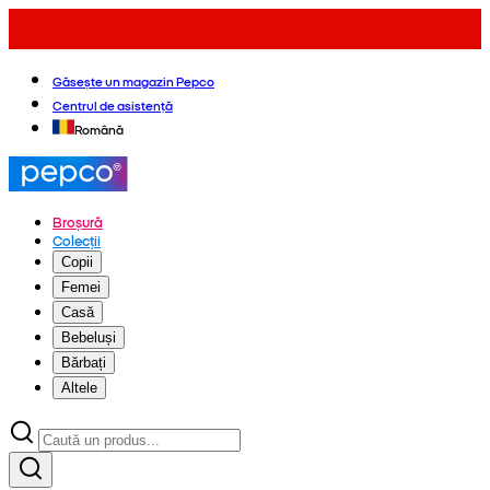
Găsește un magazin Pepco
Centrul de asistență
Română
Broșură
Colecții
Copii
Femei
Casă
Bebeluși
Bărbați
Altele