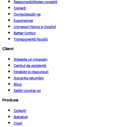
Responsabilitatea noastră
Carieră
Contactează-ne
Expansiune
Universul Mama și Copilul
Better Cotton
Transparență fiscală
Client
Găsește un magazin
Centrul de asistență
Întrebări și răspunsuri
Garanția returnării
Blog
Setări cookie-uri
Produse
Colecții
Bebeluși
Copii