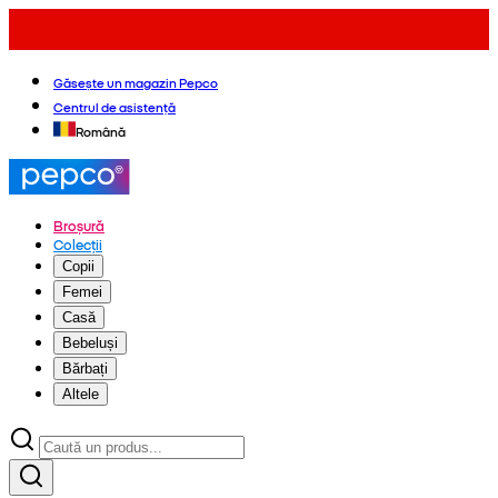
Găsește un magazin Pepco
Centrul de asistență
Română
Broșură
Colecții
Copii
Femei
Casă
Bebeluși
Bărbați
Altele