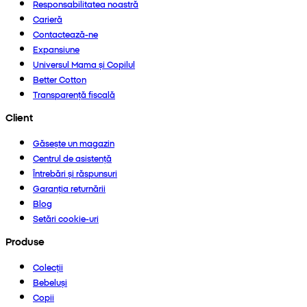
Responsabilitatea noastră
Carieră
Contactează-ne
Expansiune
Universul Mama și Copilul
Better Cotton
Transparență fiscală
Client
Găsește un magazin
Centrul de asistență
Întrebări și răspunsuri
Garanția returnării
Blog
Setări cookie-uri
Produse
Colecții
Bebeluși
Copii