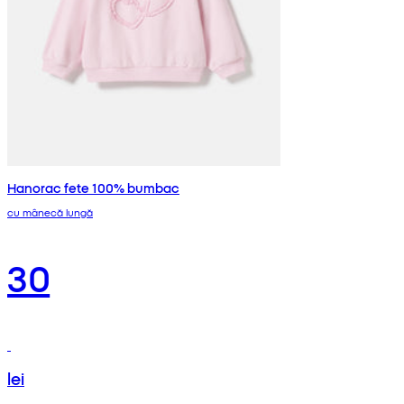
Hanorac fete 100% bumbac
cu mânecă lungă
30
lei