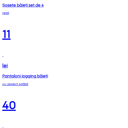
Șosete băieți set de 4
reiat
11
lei
Pantaloni jogging băieți
cu aspect spălat
40