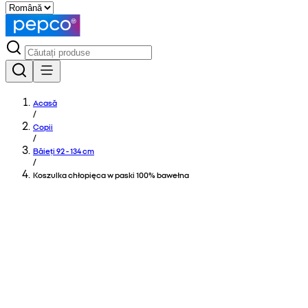
Acasă
/
Copii
/
Băieți 92 - 134 cm
/
Koszulka chłopięca w paski 100% bawełna