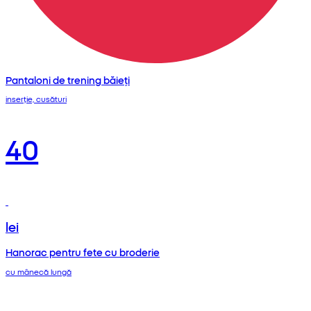
Pantaloni de trening băieți
inserție, cusături
40
lei
Hanorac pentru fete cu broderie
cu mânecă lungă