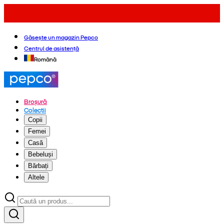
Găsește un magazin Pepco
Centrul de asistență
Română
Broșură
Colecții
Copii
Femei
Casă
Bebeluși
Bărbați
Altele