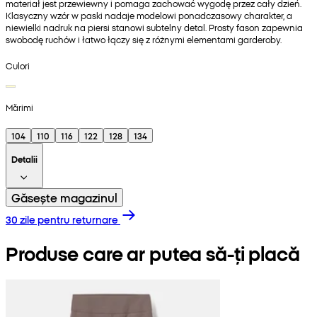
materiał jest przewiewny i pomaga zachować wygodę przez cały dzień.
Klasyczny wzór w paski nadaje modelowi ponadczasowy charakter, a
niewielki nadruk na piersi stanowi subtelny detal. Prosty fason zapewnia
swobodę ruchów i łatwo łączy się z różnymi elementami garderoby.
Culori
Mărimi
104
110
116
122
128
134
Detalii
Găsește magazinul
30 zile pentru returnare
Produse care ar putea să-ți placă