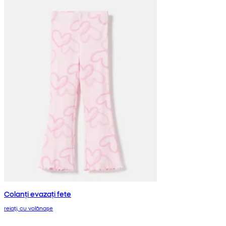
Colanți evazați fete
reiați, cu volănașe