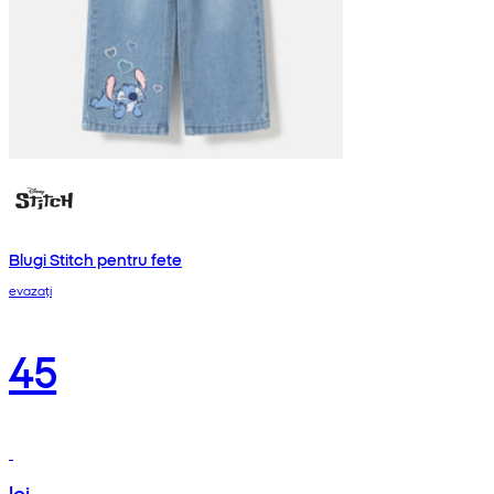
Blugi Stitch pentru fete
evazați
45
lei