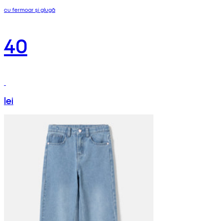
cu fermoar și glugă
40
lei