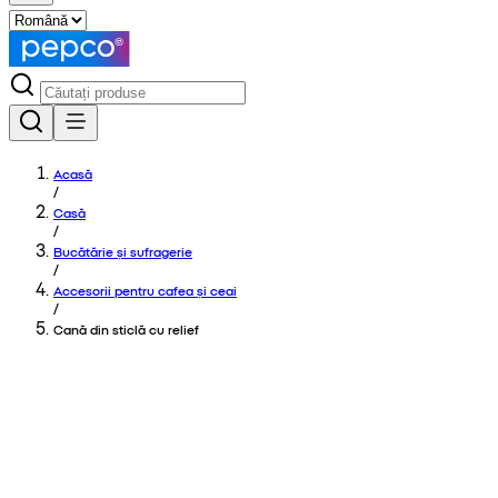
Acasă
/
Casă
/
Bucătărie și sufragerie
/
Accesorii pentru cafea și ceai
/
Cană din sticlă cu relief