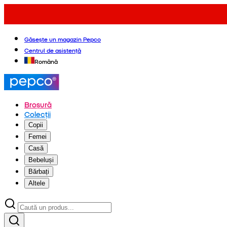
Găsește un magazin Pepco
Centrul de asistență
Română
Broșură
Colecții
Copii
Femei
Casă
Bebeluși
Bărbați
Altele