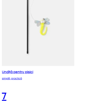
Undiță pentru pisici
simplă, practică
7