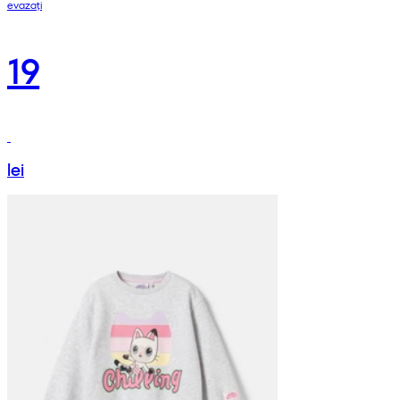
evazați
19
lei