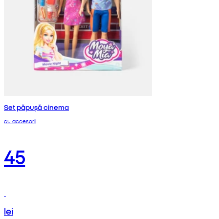
Set păpușă cinema
cu accesorii
45
lei