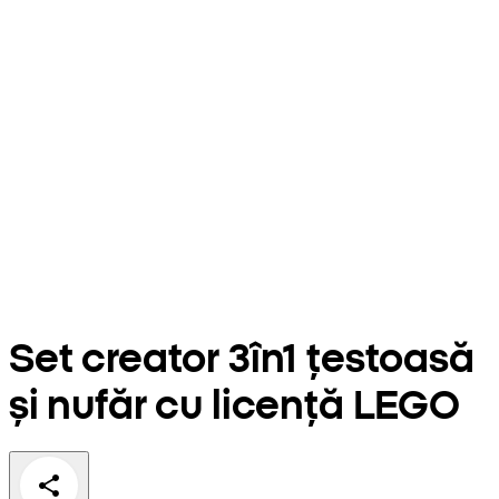
Set creator 3în1 țestoasă
și nufăr cu licență LEGO