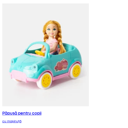
Păpușă pentru copii
cu mașinuță