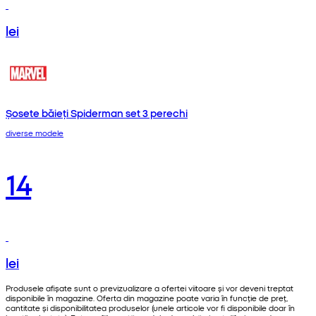
lei
Șosete băieți Spiderman set 3 perechi
diverse modele
14
lei
Produsele afișate sunt o previzualizare a ofertei viitoare și vor deveni treptat
disponibile în magazine. Oferta din magazine poate varia în funcție de preț,
cantitate și disponibilitatea produselor (unele articole vor fi disponibile doar în