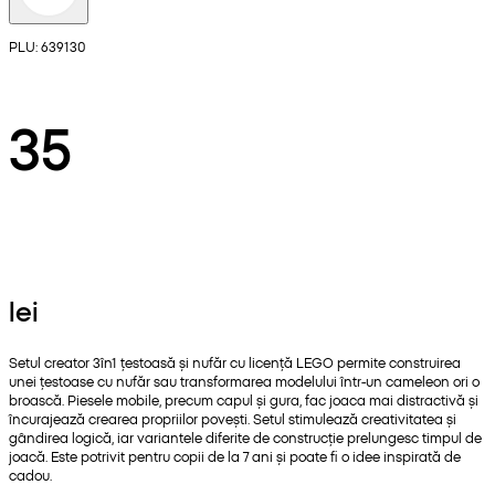
PLU: 639130
35
lei
Setul creator 3în1 țestoasă și nufăr cu licență LEGO permite construirea
unei țestoase cu nufăr sau transformarea modelului într-un cameleon ori o
broască. Piesele mobile, precum capul și gura, fac joaca mai distractivă și
încurajează crearea propriilor povești. Setul stimulează creativitatea și
gândirea logică, iar variantele diferite de construcție prelungesc timpul de
joacă. Este potrivit pentru copii de la 7 ani și poate fi o idee inspirată de
cadou.