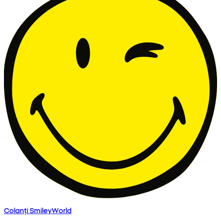
Colanți SmileyWorld