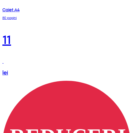
Caiet A4
80 pagini
11
lei