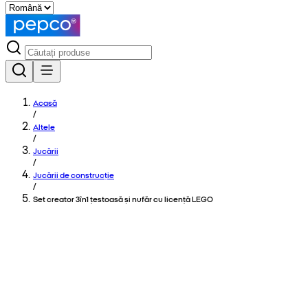
Acasă
/
Altele
/
Jucării
/
Jucării de construcție
/
Set creator 3în1 țestoasă și nufăr cu licență LEGO