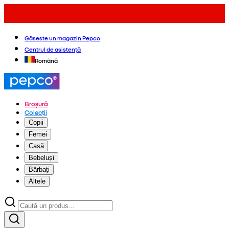
Găsește un magazin Pepco
Centrul de asistență
Română
Broșură
Colecții
Copii
Femei
Casă
Bebeluși
Bărbați
Altele