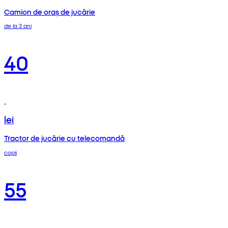
Camion de oraș de jucărie
de la 3 ani
40
lei
Tractor de jucărie cu telecomandă
copii
55