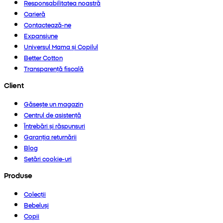
Responsabilitatea noastră
Carieră
Contactează-ne
Expansiune
Universul Mama și Copilul
Better Cotton
Transparență fiscală
Client
Găsește un magazin
Centrul de asistență
Întrebări și răspunsuri
Garanția returnării
Blog
Setări cookie-uri
Produse
Colecții
Bebeluși
Copii