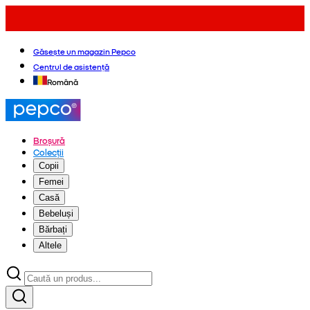
Găsește un magazin Pepco
Centrul de asistență
Română
Broșură
Colecții
Copii
Femei
Casă
Bebeluși
Bărbați
Altele