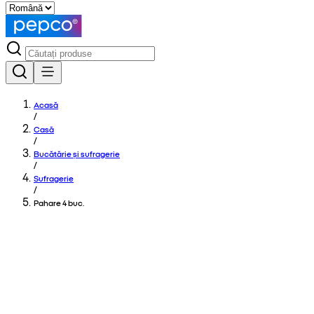
Acasă
/
Casă
/
Bucătărie și sufragerie
/
Sufragerie
/
Pahare 4 buc.