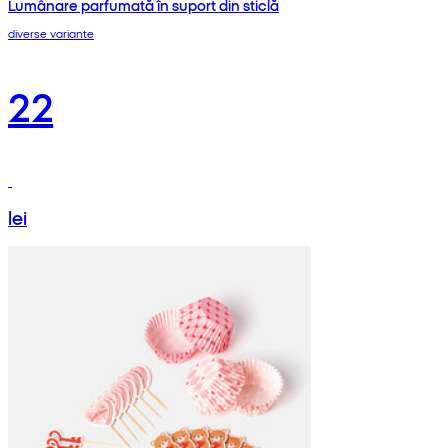
Lumânare parfumată în suport din sticlă
diverse variante
22
lei