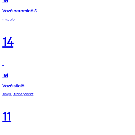
Vază ceramică S
mic, alb
14
lei
Vază sticlă
simplu, transparent
11