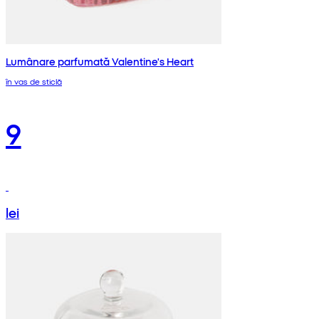
Lumânare parfumată Valentine's Heart
în vas de sticlă
9
lei