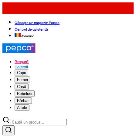
Găsește un magazin Pepco
Centrul de asistență
Română
Broșură
Colecții
Copii
Femei
Casă
Bebeluși
Bărbați
Altele