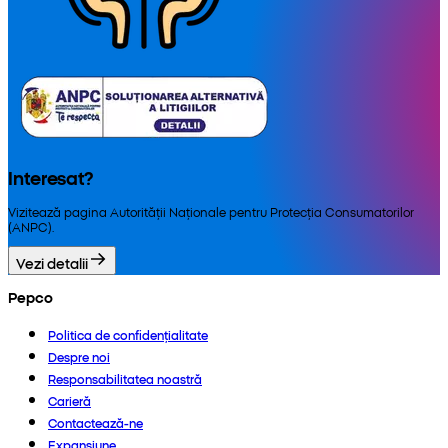
Interesat?
Vizitează pagina Autorității Naționale pentru Protecția Consumatorilor
(ANPC).
Vezi detalii
Pepco
Politica de confidențialitate
Despre noi
Responsabilitatea noastră
Carieră
Contactează-ne
Expansiune