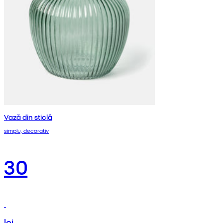
Vază din sticlă
simplu, decorativ
30
lei