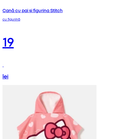
Cană cu pai și figurina Stitch
cu figurină
19
lei