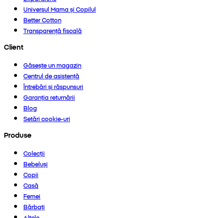
Universul Mama și Copilul
Better Cotton
Transparență fiscală
Client
Găsește un magazin
Centrul de asistență
Întrebări și răspunsuri
Garanția returnării
Blog
Setări cookie-uri
Produse
Colecții
Bebeluși
Copii
Casă
Femei
Bărbați
Altele