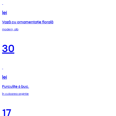
lei
Vază cu ornamentație florală
modern, alb
30
lei
Furculițe 6 buc.
în culoarea argintie
17