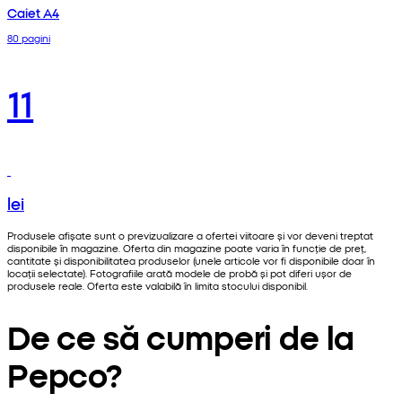
Caiet A4
80 pagini
11
lei
Produsele afișate sunt o previzualizare a ofertei viitoare și vor deveni treptat
disponibile în magazine. Oferta din magazine poate varia în funcție de preț,
cantitate și disponibilitatea produselor (unele articole vor fi disponibile doar în
locații selectate). Fotografiile arată modele de probă și pot diferi ușor de
produsele reale. Oferta este valabilă în limita stocului disponibil.
De ce să cumperi de la
Pepco?