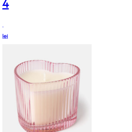
4
lei