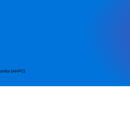
orilor (ANPC).