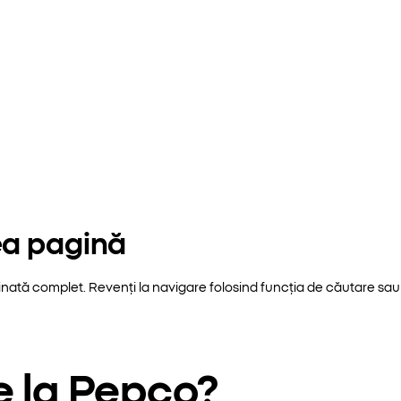
ea pagină
inată complet. Revenți la navigare folosind funcția de căutare sau 
e la Pepco?