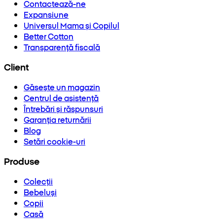
Contactează-ne
Expansiune
Universul Mama și Copilul
Better Cotton
Transparență fiscală
Client
Găsește un magazin
Centrul de asistență
Întrebări și răspunsuri
Garanția returnării
Blog
Setări cookie-uri
Produse
Colecții
Bebeluși
Copii
Casă