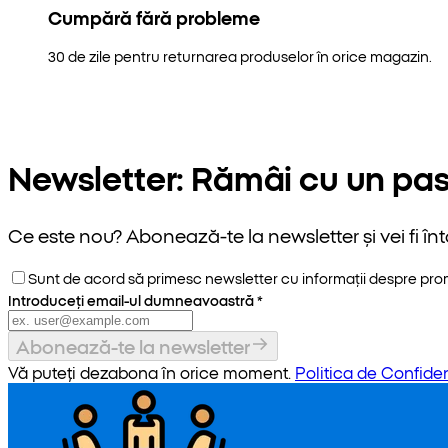
Cumpără fără probleme
30 de zile pentru returnarea produselor în orice magazin.
Newsletter: Rămâi cu un pas
Ce este nou? Abonează-te la newsletter și vei fi înt
Sunt de acord să primesc newsletter cu informații despre promoț
Introduceți email-ul dumneavoastră
*
Abonează-te la newsletter
Vă puteți dezabona în orice moment.
Politica de Confiden