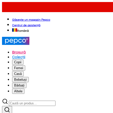
Găsește un magazin Pepco
Centrul de asistență
Română
Broșură
Colecții
Copii
Femei
Casă
Bebeluși
Bărbați
Altele