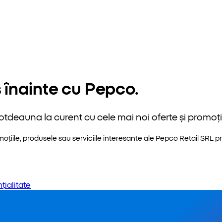
 înainte cu Pepco.
otdeauna la curent cu cele mai noi oferte și promoții
iile, produsele sau serviciile interesante ale Pepco Retail SRL pri
țialitate