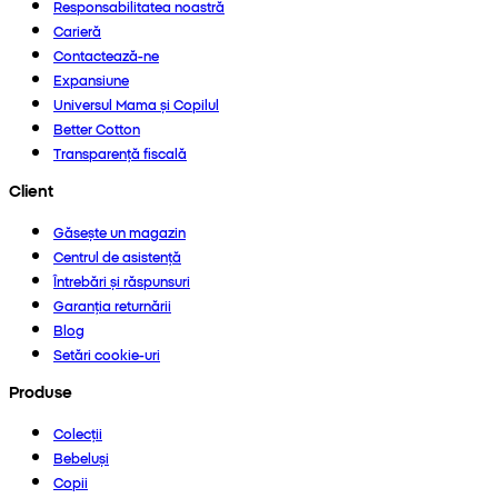
Responsabilitatea noastră
Carieră
Contactează-ne
Expansiune
Universul Mama și Copilul
Better Cotton
Transparență fiscală
Client
Găsește un magazin
Centrul de asistență
Întrebări și răspunsuri
Garanția returnării
Blog
Setări cookie-uri
Produse
Colecții
Bebeluși
Copii