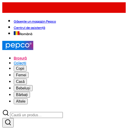
Găsește un magazin Pepco
Centrul de asistență
Română
Broșură
Colecții
Copii
Femei
Casă
Bebeluși
Bărbați
Altele