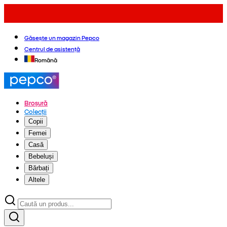
Găsește un magazin Pepco
Centrul de asistență
Română
Broșură
Colecții
Copii
Femei
Casă
Bebeluși
Bărbați
Altele