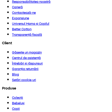
Responsabilitatea noastră
Carieră
Contactează-ne
Expansiune
Universul Mama și Copilul
Better Cotton
Transparență fiscală
Client
Găsește un magazin
Centrul de asistență
Întrebări și răspunsuri
Garanția returnării
Blog
Setări cookie-uri
Produse
Colecții
Bebeluși
Copii