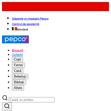
Găsește un magazin Pepco
Centrul de asistență
Română
Broșură
Colecții
Copii
Femei
Casă
Bebeluși
Bărbați
Altele