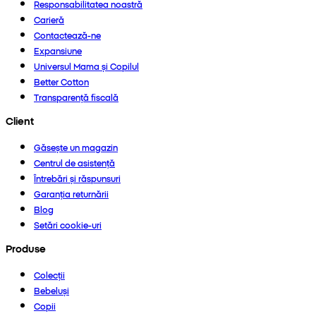
Responsabilitatea noastră
Carieră
Contactează-ne
Expansiune
Universul Mama și Copilul
Better Cotton
Transparență fiscală
Client
Găsește un magazin
Centrul de asistență
Întrebări și răspunsuri
Garanția returnării
Blog
Setări cookie-uri
Produse
Colecții
Bebeluși
Copii