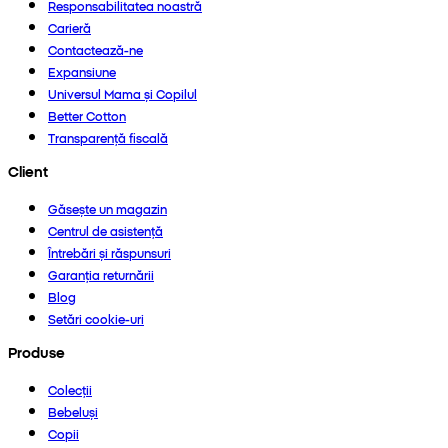
Responsabilitatea noastră
Carieră
Contactează-ne
Expansiune
Universul Mama și Copilul
Better Cotton
Transparență fiscală
Client
Găsește un magazin
Centrul de asistență
Întrebări și răspunsuri
Garanția returnării
Blog
Setări cookie-uri
Produse
Colecții
Bebeluși
Copii