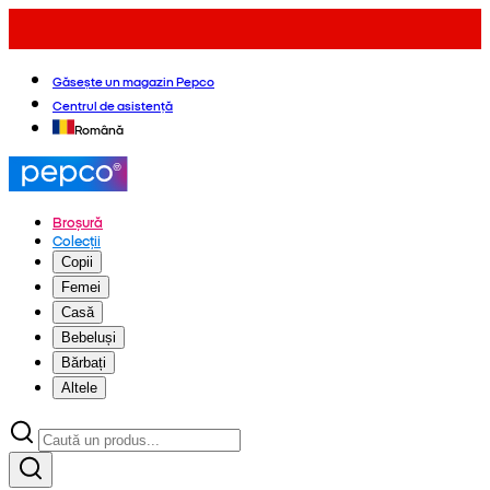
Găsește un magazin Pepco
Centrul de asistență
Română
Broșură
Colecții
Copii
Femei
Casă
Bebeluși
Bărbați
Altele