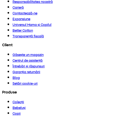
Responsabilitatea noastră
Carieră
Contactează-ne
Expansiune
Universul Mama și Copilul
Better Cotton
Transparență fiscală
Client
Găsește un magazin
Centrul de asistență
Întrebări și răspunsuri
Garanția returnării
Blog
Setări cookie-uri
Produse
Colecții
Bebeluși
Copii