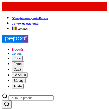
Găsește un magazin Pepco
Centrul de asistență
Română
Broșură
Colecții
Copii
Femei
Casă
Bebeluși
Bărbați
Altele