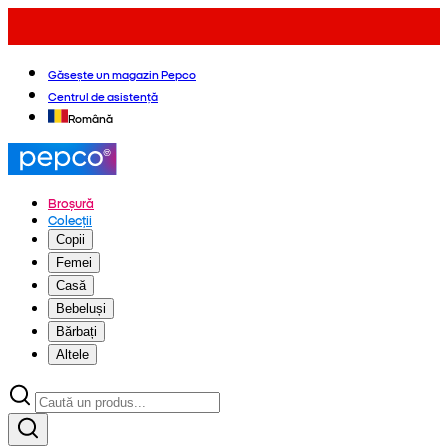
Găsește un magazin Pepco
Centrul de asistență
Română
Broșură
Colecții
Copii
Femei
Casă
Bebeluși
Bărbați
Altele