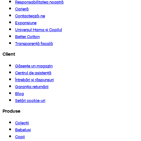
Responsabilitatea noastră
Carieră
Contactează-ne
Expansiune
Universul Mama și Copilul
Better Cotton
Transparență fiscală
Client
Găsește un magazin
Centrul de asistență
Întrebări și răspunsuri
Garanția returnării
Blog
Setări cookie-uri
Produse
Colecții
Bebeluși
Copii