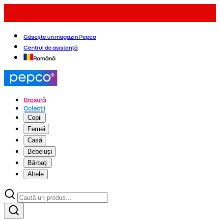
Găsește un magazin Pepco
Centrul de asistență
Română
Broșură
Colecții
Copii
Femei
Casă
Bebeluși
Bărbați
Altele