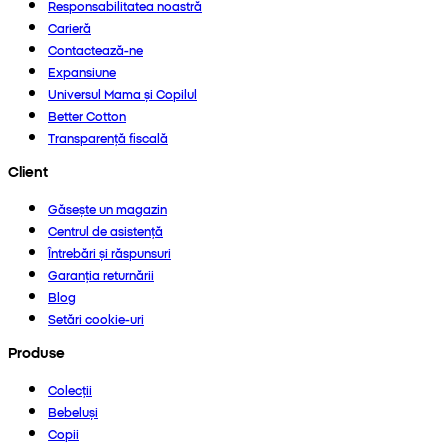
Responsabilitatea noastră
Carieră
Contactează-ne
Expansiune
Universul Mama și Copilul
Better Cotton
Transparență fiscală
Client
Găsește un magazin
Centrul de asistență
Întrebări și răspunsuri
Garanția returnării
Blog
Setări cookie-uri
Produse
Colecții
Bebeluși
Copii