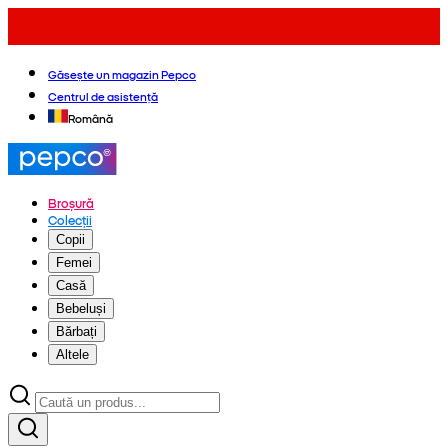
Găsește un magazin Pepco
Centrul de asistență
Română
Broșură
Colecții
Copii
Femei
Casă
Bebeluși
Bărbați
Altele