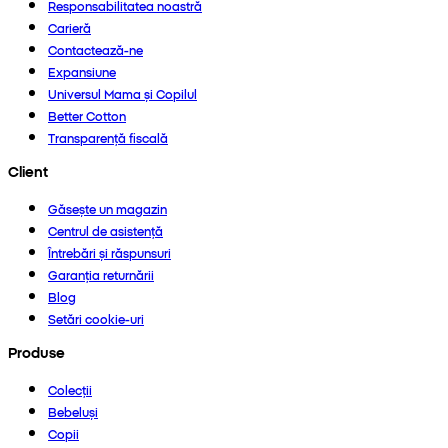
Responsabilitatea noastră
Carieră
Contactează-ne
Expansiune
Universul Mama și Copilul
Better Cotton
Transparență fiscală
Client
Găsește un magazin
Centrul de asistență
Întrebări și răspunsuri
Garanția returnării
Blog
Setări cookie-uri
Produse
Colecții
Bebeluși
Copii