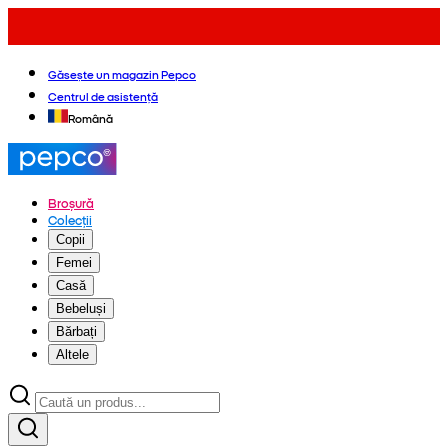
Găsește un magazin Pepco
Centrul de asistență
Română
Broșură
Colecții
Copii
Femei
Casă
Bebeluși
Bărbați
Altele