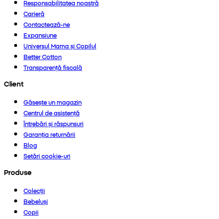
Responsabilitatea noastră
Carieră
Contactează-ne
Expansiune
Universul Mama și Copilul
Better Cotton
Transparență fiscală
Client
Găsește un magazin
Centrul de asistență
Întrebări și răspunsuri
Garanția returnării
Blog
Setări cookie-uri
Produse
Colecții
Bebeluși
Copii