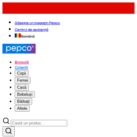
Găsește un magazin Pepco
Centrul de asistență
Română
Broșură
Colecții
Copii
Femei
Casă
Bebeluși
Bărbați
Altele