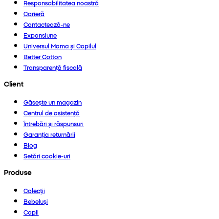
Responsabilitatea noastră
Carieră
Contactează-ne
Expansiune
Universul Mama și Copilul
Better Cotton
Transparență fiscală
Client
Găsește un magazin
Centrul de asistență
Întrebări și răspunsuri
Garanția returnării
Blog
Setări cookie-uri
Produse
Colecții
Bebeluși
Copii