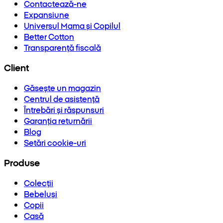
Contactează-ne
Expansiune
Universul Mama și Copilul
Better Cotton
Transparență fiscală
Client
Găsește un magazin
Centrul de asistență
Întrebări și răspunsuri
Garanția returnării
Blog
Setări cookie-uri
Produse
Colecții
Bebeluși
Copii
Casă