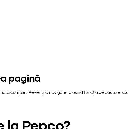
ea pagină
inată complet. Revenți la navigare folosind funcția de căutare sau 
e la Pepco?