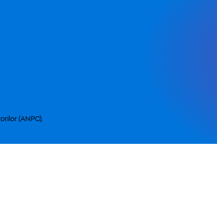
orilor (ANPC).