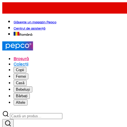
Găsește un magazin Pepco
Centrul de asistență
Română
Broșură
Colecții
Copii
Femei
Casă
Bebeluși
Bărbați
Altele