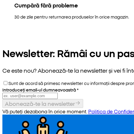
Cumpără fără probleme
30 de zile pentru returnarea produselor în orice magazin.
Newsletter: Rămâi cu un pas
Ce este nou? Abonează-te la newsletter și vei fi înt
Sunt de acord să primesc newsletter cu informații despre promoț
Introduceți email-ul dumneavoastră
*
Abonează-te la newsletter
Vă puteți dezabona în orice moment.
Politica de Confiden