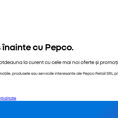
 înainte cu Pepco.
otdeauna la curent cu cele mai noi oferte și promoții
iile, produsele sau serviciile interesante ale Pepco Retail SRL pri
țialitate